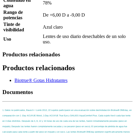
Contenido en
78%
agua
Rango de
De +6,00 D a -9,00 D
potencias
Tinte de
Azul claro
visibilidad
Lentes de uso diario desechables de un solo
Uso
uso.
Productos relacionados
Productos relacionados
Biotrue® Gotas Hidratantes
Documentos
1. Datos no publicados, Bausch + Lomb 2012, 22 sujetos participaron en una evaluación sobre deshidratación Biotrue
® ONEday, en
comparación con 1 -Day ACUVUE Moist,
1-Day ACUVUE True Eye y DAILIES AquaComfort Plus. Cada sujeto llevó cada tipo lente
en 4 días distintos. Después de 4, 8, 12 y 16 horas de uso de cada una de las lentes, fueron
inmediatamente pesadas (peso en
mojado). Después las lentes fueron completamente secadas y se pesaron (peso en seco). El porcentaje de pérdida de agua fue
calculado para cada
lente a partir del peso en mojado y en seco. Las lentes Biotrue® ONEday perdieron significativamente menos