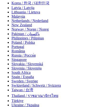
Korea / 한국 / 대한민국
Latvia / Latvija
Lithuania / Lietuva
Malaysia
Netherlands / Nederland
New Zealand
Norway / Norge / Noreg
Pakistan / پاکستان
Philippines / Pilipinas
Poland / Polska
Portugal
România
Russia / Росси́я
Singapore
Slovakia / Slovenská
Slovenia / Slovenija
South Africa
Spain / España
Sweden / Sverige
Switzerland / Schweiz / Svizzera
Taiwan / 台湾
Thailand / ราชอาณาจักรไทย
Türkiye
Ukraine / Україна