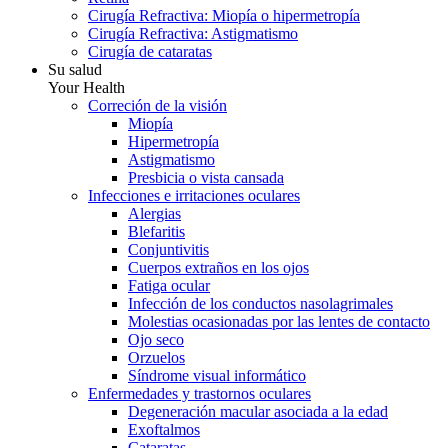
Cirugía Refractiva: Miopía o hipermetropía
Cirugía Refractiva: Astigmatismo
Cirugía de cataratas
Su salud
Your Health
Correción de la visión
Miopía
Hipermetropía
Astigmatismo
Presbicia o vista cansada
Infecciones e irritaciones oculares
Alergias
Blefaritis
Conjuntivitis
Cuerpos extraños en los ojos
Fatiga ocular
Infección de los conductos nasolagrimales
Molestias ocasionadas por las lentes de contacto
Ojo seco
Orzuelos
Síndrome visual informático
Enfermedades y trastornos oculares
Degeneración macular asociada a la edad
Exoftalmos
Cataratas