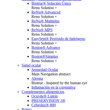
Biotrue® Solución Única
Renu Solution +
ReNu® Advanced
Renu Solution +
ReNu® Multiplus
Renu Solution +
ReNu® MPS
Renu Solution +
EasySept® Peróxido de hidrógeno
Renu Solution +
Boston® Advance
Renu Solution +
Boston®Simplus
Renu Solution +
Salud ocular
Sequedad Ocular
Main Navigation abstract
Alergia
Biotrue - Inspired by the human eye
Inflamación en la conjuntiva
Complementos alimenticios
Ocuvite® Lutein
PRESERVISION 3®
Cebrolux® 800
Retina