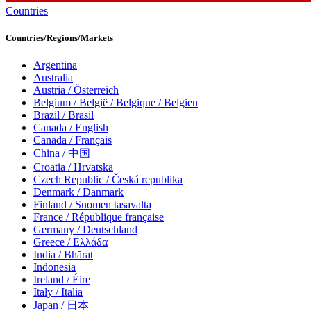
Countries
Countries/Regions/Markets
Argentina
Australia
Austria / Österreich
Belgium / België / Belgique / Belgien
Brazil / Brasil
Canada / English
Canada / Français
China / 中国
Croatia / Hrvatska
Czech Republic / Česká republika
Denmark / Danmark
Finland / Suomen tasavalta
France / République française
Germany / Deutschland
Greece / Ελλάδα
India / Bhārat
Indonesia
Ireland / Éire
Italy / Italia
Japan / 日本