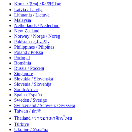
Korea / 한국 / 대한민국
Latvia / Latvija
Lithuania / Lietuva
Malaysia
Netherlands / Nederland
New Zealand
Norway / Norge / Noreg
Pakistan / پاکستان
Philippines / Pilipinas
Poland / Polska
Portugal
România
Russia / Росси́я
Singapore
Slovakia / Slovenská
Slovenia / Slovenija
South Africa
Spain / España
Sweden / Sverige
Switzerland / Schweiz / Svizzera
Taiwan / 台湾
Thailand / ราชอาณาจักรไทย
Türkiye
Ukraine / Україна