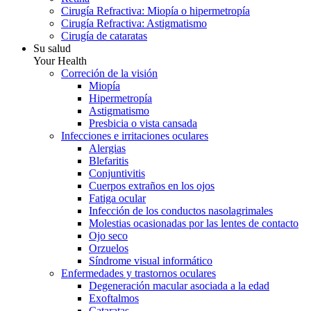
Cirugía Refractiva: Miopía o hipermetropía
Cirugía Refractiva: Astigmatismo
Cirugía de cataratas
Su salud
Your Health
Correción de la visión
Miopía
Hipermetropía
Astigmatismo
Presbicia o vista cansada
Infecciones e irritaciones oculares
Alergias
Blefaritis
Conjuntivitis
Cuerpos extraños en los ojos
Fatiga ocular
Infección de los conductos nasolagrimales
Molestias ocasionadas por las lentes de contacto
Ojo seco
Orzuelos
Síndrome visual informático
Enfermedades y trastornos oculares
Degeneración macular asociada a la edad
Exoftalmos
Cataratas