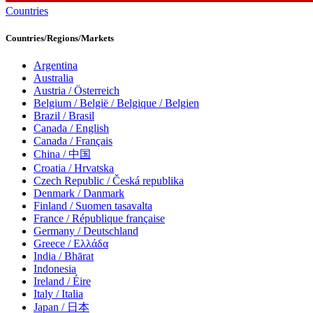
Countries
Countries/Regions/Markets
Argentina
Australia
Austria / Österreich
Belgium / België / Belgique / Belgien
Brazil / Brasil
Canada / English
Canada / Français
China / 中国
Croatia / Hrvatska
Czech Republic / Česká republika
Denmark / Danmark
Finland / Suomen tasavalta
France / République française
Germany / Deutschland
Greece / Ελλάδα
India / Bhārat
Indonesia
Ireland / Éire
Italy / Italia
Japan / 日本