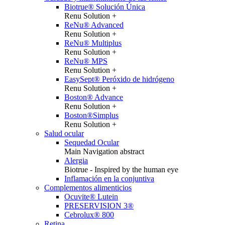
Biotrue® Solución Única
Renu Solution +
ReNu® Advanced
Renu Solution +
ReNu® Multiplus
Renu Solution +
ReNu® MPS
Renu Solution +
EasySept® Peróxido de hidrógeno
Renu Solution +
Boston® Advance
Renu Solution +
Boston®Simplus
Renu Solution +
Salud ocular
Sequedad Ocular
Main Navigation abstract
Alergia
Biotrue - Inspired by the human eye
Inflamación en la conjuntiva
Complementos alimenticios
Ocuvite® Lutein
PRESERVISION 3®
Cebrolux® 800
Retina