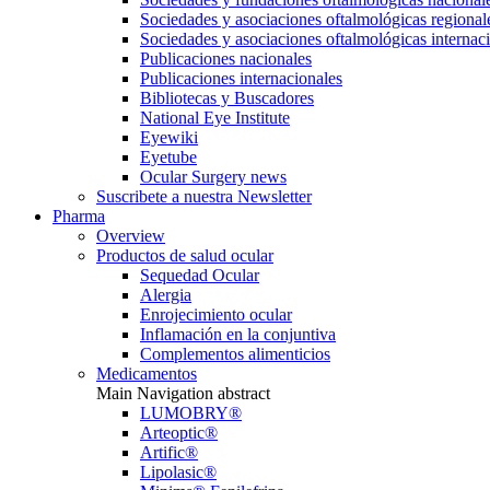
Sociedades y asociaciones oftalmológicas regional
Sociedades y asociaciones oftalmológicas internac
Publicaciones nacionales
Publicaciones internacionales
Bibliotecas y Buscadores
National Eye Institute
Eyewiki
Eyetube
Ocular Surgery news
Suscribete a nuestra Newsletter
Pharma
Overview
Productos de salud ocular
Sequedad Ocular
Alergia
Enrojecimiento ocular
Inflamación en la conjuntiva
Complementos alimenticios
Medicamentos
Main Navigation abstract
LUMOBRY®
Arteoptic®
Artific®
Lipolasic®