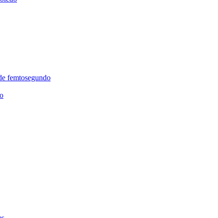
r de femtosegundo
to
es