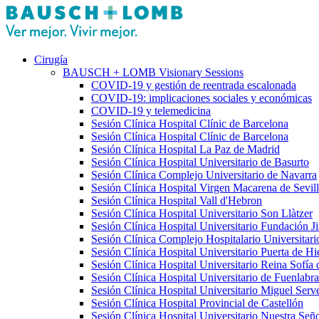
Cirugía
BAUSCH + LOMB Visionary Sessions
COVID-19 y gestión de reentrada escalonada
COVID-19: implicaciones sociales y económicas
COVID-19 y telemedicina
Sesión Clínica Hospital Clínic de Barcelona
Sesión Clínica Hospital Clínic de Barcelona
Sesión Clínica Hospital La Paz de Madrid
Sesión Clínica Hospital Universitario de Basurto
Sesión Clínica Complejo Universitario de Navarra
Sesión Clínica Hospital Virgen Macarena de Sevil
Sesión Clínica Hospital Vall d'Hebron
Sesión Clínica Hospital Universitario Son Llàtzer
Sesión Clínica Hospital Universitario Fundación 
Sesión Clínica Complejo Hospitalario Universitari
Sesión Clínica Hospital Universitario Puerta de 
Sesión Clínica Hospital Universitario Reina Sofía
Sesión Clínica Hospital Universitario de Fuenlabr
Sesión Clínica Hospital Universitario Miguel Serv
Sesión Clínica Hospital Provincial de Castellón
Sesión Clínica Hospital Universitario Nuestra Señ