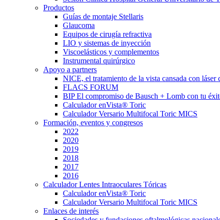
Productos
Guías de montaje Stellaris
Glaucoma
Equipos de cirugía refractiva
LIO y sistemas de inyección
Viscoelásticos y complementos
Instrumental quirúrgico
Apoyo a partners
NICE, el tratamiento de la vista cansada con láse
FLACS FORUM
BIP El compromiso de Bausch + Lomb con tu éxi
Calculador enVista® Toric
Calculador Versario Multifocal Toric MICS
Formación, eventos y congresos
2022
2020
2019
2018
2017
2016
Calculador Lentes Intraoculares Tóricas
Calculador enVista® Toric
Calculador Versario Multifocal Toric MICS
Enlaces de interés
Sociedades y fundaciones oftalmológicas nacional