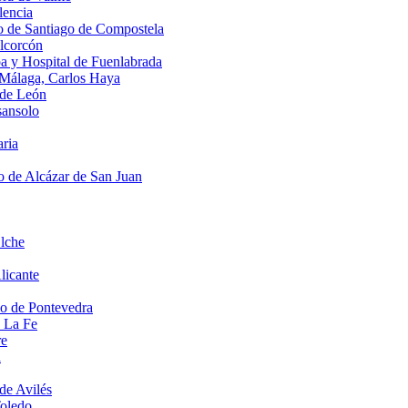
lencia
io de Santiago de Compostela
Alcorcón
oa y Hospital de Fuenlabrada
e Málaga, Carlos Haya
 de León
sansolo
aria
o de Alcázar de San Juan
Elche
licante
io de Pontevedra
o La Fe
re
a
de Avilés
Toledo