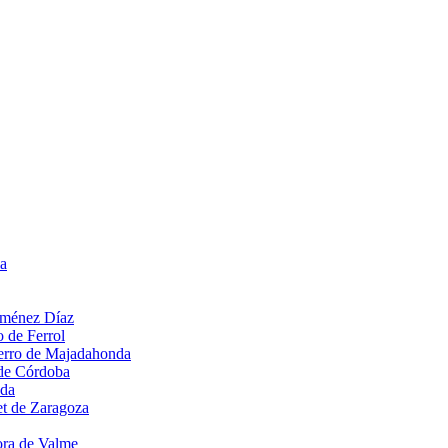
la
Jiménez Díaz
o de Ferrol
Hierro de Majadahonda
 de Córdoba
ada
et de Zaragoza
ora de Valme