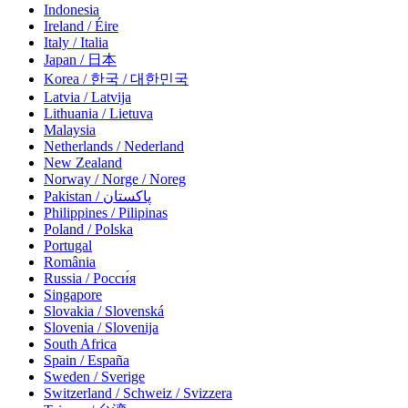
Indonesia
Ireland / Éire
Italy / Italia
Japan / 日本
Korea / 한국 / 대한민국
Latvia / Latvija
Lithuania / Lietuva
Malaysia
Netherlands / Nederland
New Zealand
Norway / Norge / Noreg
Pakistan / پاکستان
Philippines / Pilipinas
Poland / Polska
Portugal
România
Russia / Росси́я
Singapore
Slovakia / Slovenská
Slovenia / Slovenija
South Africa
Spain / España
Sweden / Sverige
Switzerland / Schweiz / Svizzera