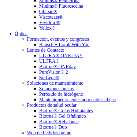
Minims® Fenilefrina
Minims® Fluoresceína
Ofarsin®
Viscotears®
Vividrin ®
Yellox®
Óptica
Formación, eventos y congresos
Bausch + Lomb With You
Lentes de Contacto
ULTRA® ONE DAY
ULTRA®
Biotrue® ONEday
PureVision® 2
SofLens®
Soluciones de mantenimiento
Soluciones únicas
Peróxido de hidrógeno
Mantenimiento lentes permeables al gas
Productos de salud ocular
Biotrue® Gotas Hidratantes
Biotrue® Gel Oftálmico
Biotrue® Rebalance
Biotrue® Duo
Web de Pedidos online