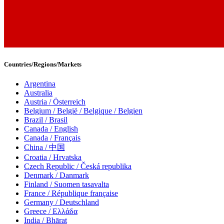
Countries/Regions/Markets
Argentina
Australia
Austria / Österreich
Belgium / België / Belgique / Belgien
Brazil / Brasil
Canada / English
Canada / Français
China / 中国
Croatia / Hrvatska
Czech Republic / Česká republika
Denmark / Danmark
Finland / Suomen tasavalta
France / République française
Germany / Deutschland
Greece / Ελλάδα
India / Bhārat